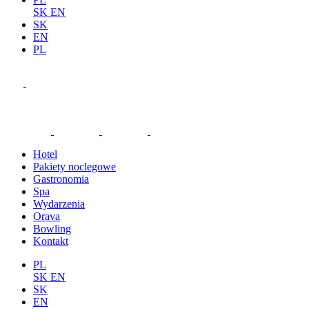
SK
EN
SK
EN
PL
Hotel
Pakiety noclegowe
Gastronomia
Spa
Wydarzenia
Orava
Bowling
Kontakt
PL
SK
EN
SK
EN