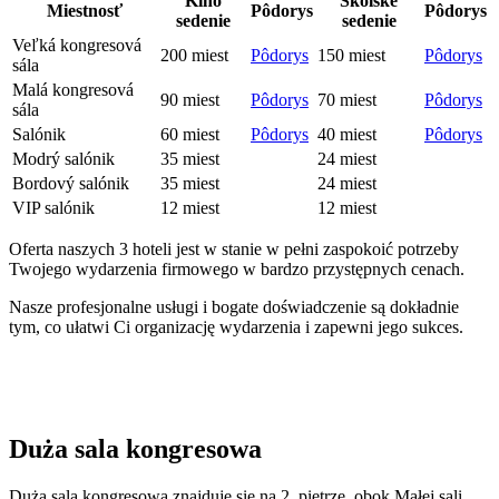
Kino
Školské
Miestnosť
Pôdorys
Pôdorys
sedenie
sedenie
Veľká kongresová
200 miest
Pôdorys
150 miest
Pôdorys
sála
Malá kongresová
90 miest
Pôdorys
70 miest
Pôdorys
sála
Salónik
60 miest
Pôdorys
40 miest
Pôdorys
Modrý salónik
35 miest
24 miest
Bordový salónik
35 miest
24 miest
VIP salónik
12 miest
12 miest
Oferta naszych 3 hoteli jest w stanie w pełni zaspokoić potrzeby
Twojego wydarzenia firmowego w bardzo przystępnych cenach.
Nasze profesjonalne usługi i bogate doświadczenie są dokładnie
tym, co ułatwi Ci organizację wydarzenia i zapewni jego sukces.
Duża sala kongresowa
Duża sala kongresowa znajduje się na 2. piętrze, obok Małej sali