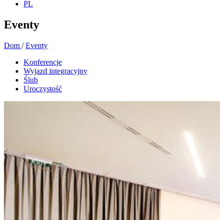
PL
Eventy
Dom
/
Eventy
Konferencje
Wyjazd integracyjny
Ślub
Uroczystość