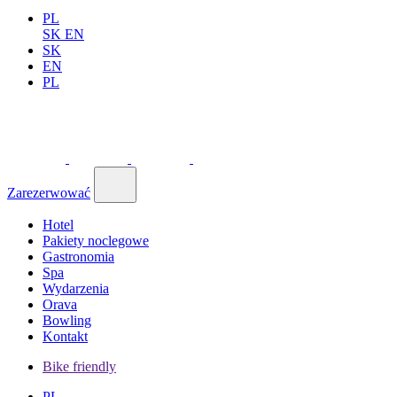
PL
SK
EN
SK
EN
PL
Zarezerwować
Hotel
Pakiety noclegowe
Gastronomia
Spa
Wydarzenia
Orava
Bowling
Kontakt
Bike friendly
PL