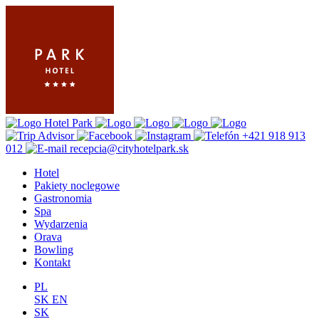
+421 918 913
012
recepcia@cityhotelpark.sk
Hotel
Pakiety noclegowe
Gastronomia
Spa
Wydarzenia
Orava
Bowling
Kontakt
PL
SK
EN
SK