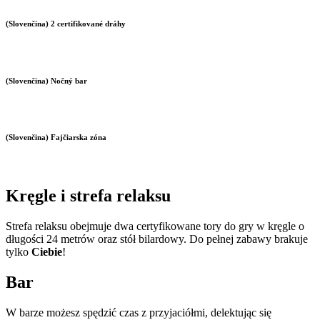
(Slovenčina) 2 certifikované dráhy
(Slovenčina) Nočný bar
(Slovenčina) Fajčiarska zóna
Kręgle i strefa relaksu
Strefa relaksu obejmuje dwa certyfikowane tory do gry w kręgle o
długości 24 metrów oraz stół bilardowy. Do pełnej zabawy brakuje
tylko
Ciebie
!
Bar
W barze możesz spędzić czas z przyjaciółmi, delektując się