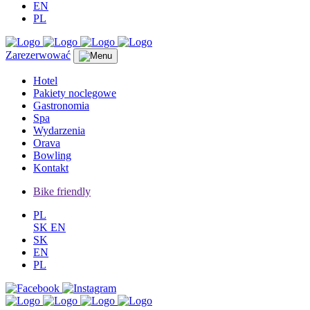
EN
PL
Zarezerwować
Hotel
Pakiety noclegowe
Gastronomia
Spa
Wydarzenia
Orava
Bowling
Kontakt
Bike friendly
PL
SK
EN
SK
EN
PL