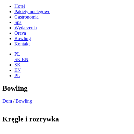
Hotel
Pakiety noclegowe
Gastronomia
Spa
Wydarzenia
Orava
Bowling
Kontakt
PL
SK
EN
SK
EN
PL
Bowling
Dom
/
Bowling
Kręgle i rozrywka