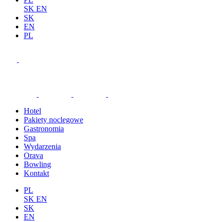
SK
EN
SK
EN
PL
Hotel
Pakiety noclegowe
Gastronomia
Spa
Wydarzenia
Orava
Bowling
Kontakt
PL
SK
EN
SK
EN