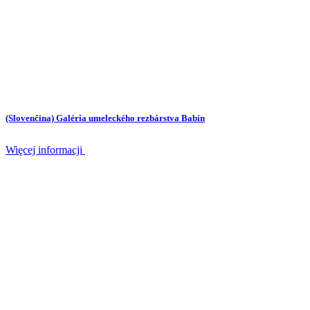
(Slovenčina) Galéria umeleckého rezbárstva Babín
Więcej informacji