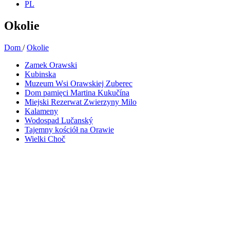
PL
Okolie
Dom
/
Okolie
Zamek Orawski
Kubinska
Muzeum Wsi Orawskiej Zuberec
Dom pamięci Martina Kukučína
Miejski Rezerwat Zwierzyny Milo
Kalameny
Wodospad Lučanský
Tajemny kościół na Orawie
Wielki Choč