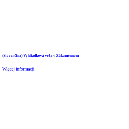
(Slovenčina) Vyhliadková veža v Zákamennom
Więcej informacji