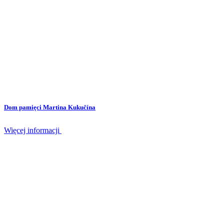
Dom pamięci Martina Kukučína
Więcej informacji