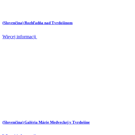
(Slovenčina) Rozhľadňa nad Tvrdošínom
Więcej informacji
(Slovenčina) Galéria Márie Medveckej v Tvrdošíne