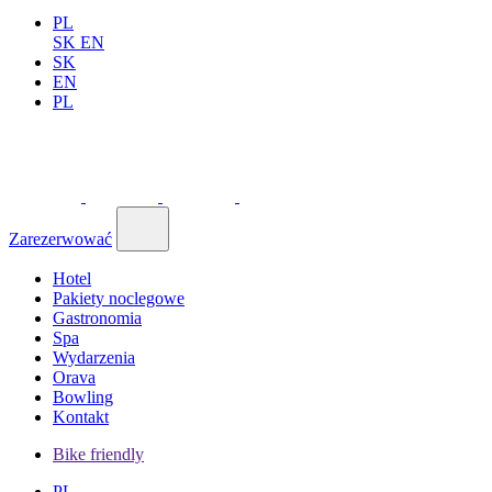
PL
SK
EN
SK
EN
PL
Zarezerwować
Hotel
Pakiety noclegowe
Gastronomia
Spa
Wydarzenia
Orava
Bowling
Kontakt
Bike friendly
PL