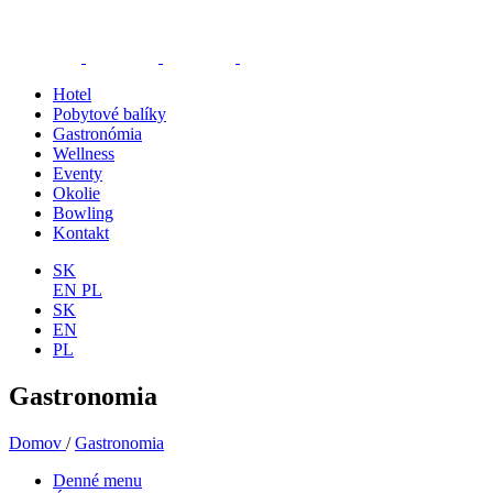
Hotel
Pobytové balíky
Gastronómia
Wellness
Eventy
Okolie
Bowling
Kontakt
SK
EN
PL
SK
EN
PL
Gastronomia
Domov
/
Gastronomia
Denné menu