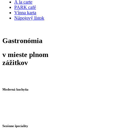
Á la carte
PARK café
Vínna karta
Nápojový lístok
Gastronómia
v mieste plnom
zážitkov
Moderná kuchyňa
Sezónne špeciality