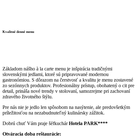
Kvalitné denné menu
Základom nášho à la carte menu je inšpirácia tradičnými
slovenskými jedlami, ktoré sú pripravované modernou
gastronómiou. S dôrazom na čerstvosť a kvalitu je menu zostavené
zo sezónnych produktov. Profesionálny prístup, obohatený o cit pre
detail, prináša nové trendy v stolovaní, samozrejme pri zachovaní
zdravého životného štýlu.
Pre nás nie je jedlo len spôsobom na nasýtenie, ale predovšetkým
príležitosťou na nezabudnuteľný kulinársky zážitok.
Dobrú chuť Vám praje šéfkuchár
Hotela PARK****
Otváracia doba reštaurácie: