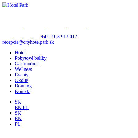
+421 918 913 012
recepcia@cityhotelpark.sk
Hotel
Pobytové balíky
Gastronómia
Wellness
Eventy
Okolie
Bowling
Kontakt
SK
EN
PL
SK
EN
PL