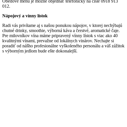
Obedové menu je možné objednať telefonicky na čísle 0918 913
012.
Nápojový a vínny lístok
Radi vás privítame aj s našou ponukou nápojov, v ktorej nechýbajú
chutné drinky, smoothie, výborná káva a čerstvé, aromatické čaje.
Pre milovníkov vína máme pripravený vínny lístok s viac ako 40
kvalitnými vínami, prevažne od lokálnych vinárov. Nechajte si
poradiť od nášho profesionálne vyškoleného personálu a váš zážitok
s výborným jedlom bude ešte dokonalejší.