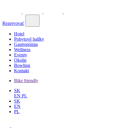
Rezervovať
Hotel
Pobytové balíky
Gastronómia
Wellness
Eventy
Okolie
Bowling
Kontakt
Bike friendly
SK
EN
PL
SK
EN
PL